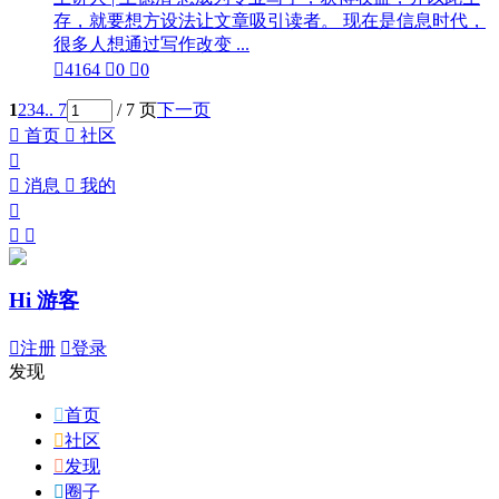
存，就要想方设法让文章吸引读者。 现在是信息时代，
很多人想通过写作改变 ...

4164

0

0
1
2
3
4
.. 7
/ 7 页
下一页

首页

社区


消息

我的



Hi 游客

注册

登录
发现

首页

社区

发现

圈子