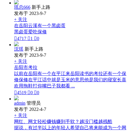
瑶总666
新手上路
发布于 2023-9-7
+ 关注
在岳阳云溪有一个黑卤蛋
黑卤蛋爱吃保修

4717

1

0
沈瑶
新手上路
发布于 2023-9-7
+ 关注
岳阳市考拉
以前在岳阳有一个在平江来岳阳读书的考拉还有一个保
修保修在平江话中就是玉米的意思他是我们的寝室长喜
欢用拖鞋打你嘴巴子我都看 ...

4519

0

0
admin
管理员
发布于 2022-4-7
+ 关注
网红、网文轻松赚钱赚到手软？越没门槛越残酷
据说，有过半以上的年轻人希望自己将来能成为一个网