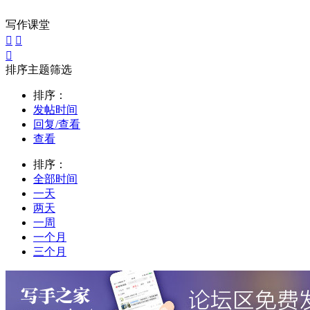
写作课堂



排序主题筛选
排序：
发帖时间
回复/查看
查看
排序：
全部时间
一天
两天
一周
一个月
三个月