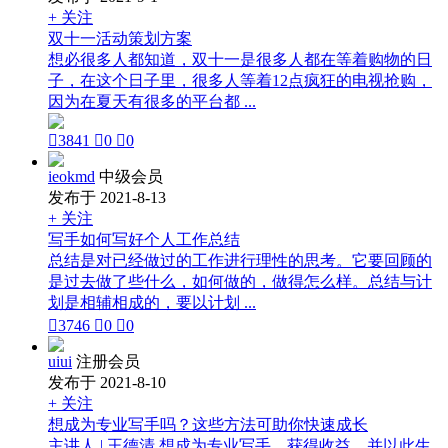
+ 关注
双十一活动策划方案
想必很多人都知道，双十一是很多人都在等着购物的日
子，在这个日子里，很多人等着12点疯狂的电视抢购，
因为在夏天有很多的平台都 ...

3841

0

0
ieokmd
中级会员
发布于 2021-8-13
+ 关注
写手如何写好个人工作总结
总结是对已经做过的工作进行理性的思考。它要回顾的
是过去做了些什么，如何做的，做得怎么样。总结与计
划是相辅相成的，要以计划 ...

3746

0

0
uiui
注册会员
发布于 2021-8-10
+ 关注
想成为专业写手吗？这些方法可助你快速成长
主讲人 | 王德清 想成为专业写手，获得收益，并以此生