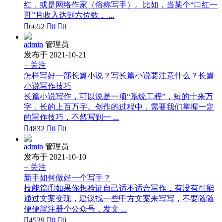
红，或是网络作家（俗称写手）。比如，当某个“口红一
哥”月收入达到六位数， ...

6652

0

0
admin
管理员
发布于 2021-10-21
+ 关注
怎样写好一部长篇小说？写长篇小说要注意什么？长篇
小说写作技巧
长篇小说写作，可以说是一项“系统工程”，短的十来万
字，长的上百万字。创作的过程中，需要我们掌握一定
的写作技巧，不然写到一 ...

4832

0

0
admin
管理员
发布于 2021-10-10
+ 关注
新手如何做好一个写手？
技能篇①如果你想验证自己适不适合写作，有没有可能
通过文案变现，建议找一些甲方文案来写写，不要随随
便便就注册个公众号，发文 ...

4539

0

0