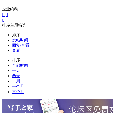
企业约稿



排序主题筛选
排序：
发帖时间
回复/查看
查看
排序：
全部时间
一天
两天
一周
一个月
三个月