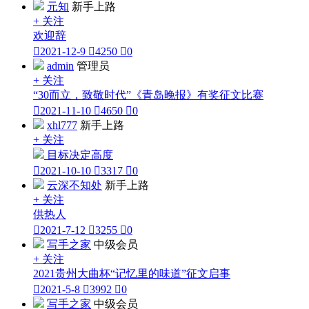
元知
新手上路
+ 关注
欢迎辞

2021-12-9

4250

0
admin
管理员
+ 关注
“30而立，致敬时代”《青岛晚报》有奖征文比赛

2021-11-10

4650

0
xhl777
新手上路
+ 关注
目标决定高度

2021-10-10

3317

0
云深不知处
新手上路
+ 关注
供热人

2021-7-12

3255

0
写手之家
中级会员
+ 关注
2021贵州大曲杯“记忆里的味道”征文启事

2021-5-8

3992

0
写手之家
中级会员