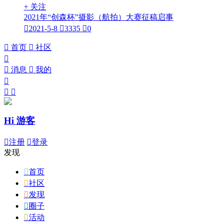
+ 关注
2021年“创森杯”摄影（航拍）大赛征稿启事

2021-5-8

3335

0

首页

社区


消息

我的



Hi 游客

注册

登录
发现

首页

社区

发现

圈子

活动