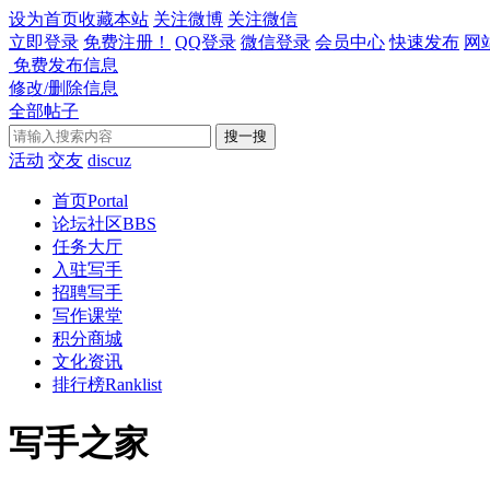
设为首页
收藏本站
关注微博
关注微信
立即登录
免费注册！
QQ登录
微信登录
会员中心
快速发布
网
免费发布信息
修改/删除信息
全部帖子
搜一搜
活动
交友
discuz
首页
Portal
论坛社区
BBS
任务大厅
入驻写手
招聘写手
写作课堂
积分商城
文化资讯
排行榜
Ranklist
写手之家