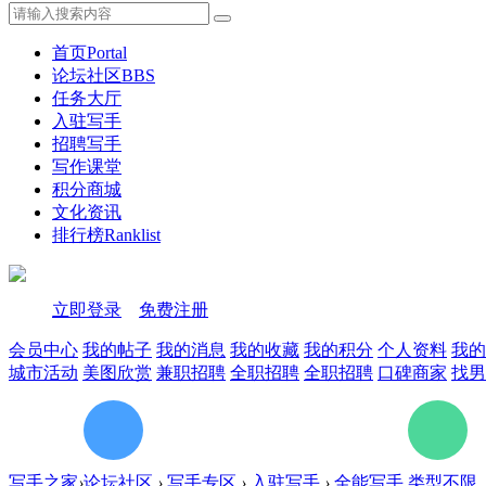
首页
Portal
论坛社区
BBS
任务大厅
入驻写手
招聘写手
写作课堂
积分商城
文化资讯
排行榜
Ranklist
立即登录
免费注册
会员中心
我的帖子
我的消息
我的收藏
我的积分
个人资料
我的
城市活动
美图欣赏
兼职招聘
全职招聘
全职招聘
口碑商家
找男
写手之家
›
论坛社区
›
写手专区
›
入驻写手
›
全能写手 类型不限