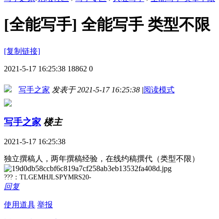
自媒体约稿
出版约稿
征文约稿
自
直播短视频
企业约稿
其他约稿
原
[全能写手]
全能写手 类型不限
[复制链接]
2021-5-17 16:25:38
18862
0
写手之家
发表于 2021-5-17 16:25:38
|
阅读模式
写手之家
楼主
2021-5-17 16:25:38
独立撰稿人，两年撰稿经验，在线约稿撰代（类型不限）
???：TLGEMHJLSPYMRS20-
回复
使用道具
举报