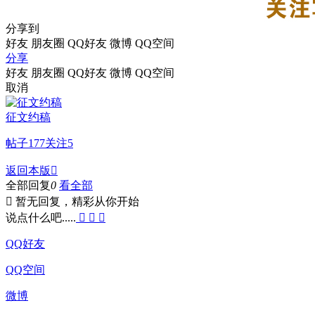
分享到
好友
朋友圈
QQ好友
微博
QQ空间
分享
好友
朋友圈
QQ好友
微博
QQ空间
取消
征文约稿
帖子
177
关注
5
返回本版

全部回复
0
看全部

暂无回复，精彩从你开始
说点什么吧.....



QQ好友
QQ空间
微博