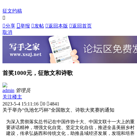
征文约稿



分享
举报

发帖

返回本版

返回首页
取消
首奖1000元，征散文和诗歌
admin
管理员
关注楼主
2023-5-4 15:11:16

0

4841
关于举办“仇池乞巧杯”全国散文、诗歌大奖赛的通知
为深入贯彻落实总书记在中国作协十大、中国文联十一大上的重
要讲话精神，增强文化自觉、坚定文化自信，推进全县美丽乡村
建设，传承弘扬西和传统文化，助推县域经济发展，发现和培养