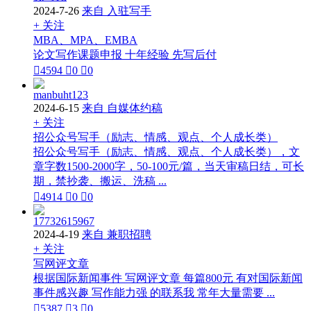
2024-7-26
来自 入驻写手
+ 关注
MBA、MPA、EMBA
论文写作课题申报 十年经验 先写后付

4594

0

0
manbuht123
2024-6-15
来自 自媒体约稿
+ 关注
招公众号写手（励志、情感、观点、个人成长类）
招公众号写手（励志、情感、观点、个人成长类），文
章字数1500-2000字，50-100元/篇，当天审稿日结，可长
期，禁抄袭、搬运、洗稿 ...

4914

0

0
17732615967
2024-4-19
来自 兼职招聘
+ 关注
写网评文章
根据国际新闻事件 写网评文章 每篇800元 有对国际新闻
事件感兴趣 写作能力强 的联系我 常年大量需要 ...

5387

3

0