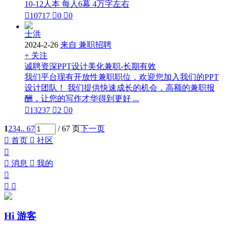
10-12人本 每人6幕 4万字左右

10717

0

0
士洪
2024-2-26
来自 兼职招聘
+ 关注
诚聘资深PPT设计美化兼职-长期有效
我们平台现有开放性兼职职位，欢迎您加入我们的PPT
设计团队！ 我们提供快速成长的机会，高额的兼职报
酬，让您的写作才华得到更好 ...

13237

2

0
1
2
3
4
.. 67
/ 67 页
下一页

首页

社区


消息

我的



Hi 游客