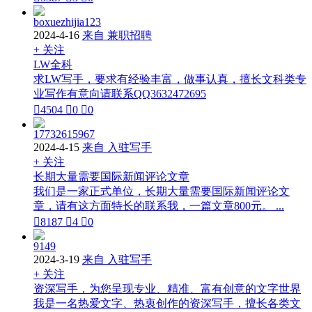
boxuezhijia123
2024-4-16
来自 兼职招聘
+ 关注
LW全科
求LW写手，要求有经验丰富，做事认真，擅长文科类专
业写作有意向请联系QQ3632472695

4504

0

0
17732615967
2024-4-15
来自 入驻写手
+ 关注
长期大量需要国际新闻评论文章
我们是一家正式单位，长期大量需要国际新闻评论文
章，请有这方面特长的联系我，一篇文章800元。 ...

8187

4

0
9149
2024-3-19
来自 入驻写手
+ 关注
资深写手，为您呈现专业、精准、富有创意的文字世界
我是一名热爱文字、热衷创作的资深写手，擅长各类文