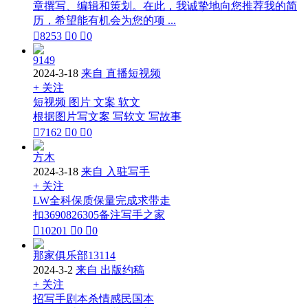
章撰写、编辑和策划。在此，我诚挚地向您推荐我的简
历，希望能有机会为您的项 ...

8253

0

0
9149
2024-3-18
来自 直播短视频
+ 关注
短视频 图片 文案 软文
根据图片写文案 写软文 写故事

7162

0

0
方木
2024-3-18
来自 入驻写手
+ 关注
LW全科保质保量完成求带走
扣3690826305备注写手之家

10201

0

0
那家俱乐部13114
2024-3-2
来自 出版约稿
+ 关注
招写手剧本杀情感民国本