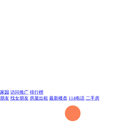
家园
访问推广
排行榜
朋友
找女朋友
房屋出租
最新楼盘
114电话
二手房