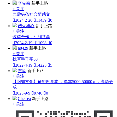
李先森
新手上路
+ 关注
急需头条社会情感文

2024-2-20

11439

0
烈火雄心
新手上路
+ 关注
诚信合作，互利共赢

2024-2-19

11098

0
li8429
新手上路
+ 关注
找写手千字50

2022-4-19

14225

5
东风
新手上路
+ 关注
【阅知文化】征短剧剧本 ，单本5000-50000元，高额分
成

2023-9-9

9746

0
Chelsea
新手上路
+ 关注