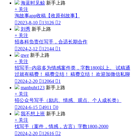
海蓝时见鲸
新手上路
+ 关注
淘故事app收稿【收原创故事】

2023-8-10

13126

2
刘秀
新手上路
+ 关注
招各科负责任写手，合适长期合作

2024-2-12

12144

1
qwe
新手上路
+ 关注
招写手~内容多为情感案件类，字数1800以上。 试稿通
过就有稿费！ 稿费立结！ 稿费立结！ 欢迎加微信私聊

2024-2-20

12064

1
manbuht123
新手上路
+ 关注
招公众号写手（励志、情感、观点、个人成长类）

2024-6-15

4911

0
我不想上班
新手上路
+ 关注
找写手（案件，情感，古言）字数1800-2000

2024-2-20

12616

2