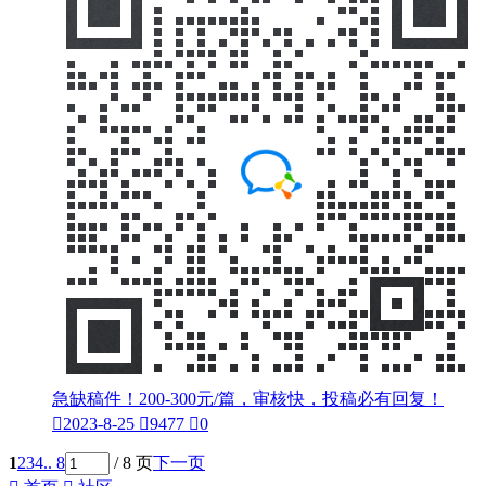
急缺稿件！200-300元/篇，审核快，投稿必有回复！

2023-8-25

9477

0
1
2
3
4
.. 8
/ 8 页
下一页