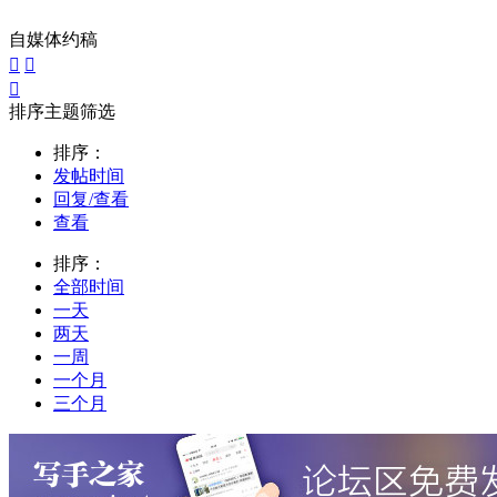
自媒体约稿



排序主题筛选
排序：
发帖时间
回复/查看
查看
排序：
全部时间
一天
两天
一周
一个月
三个月