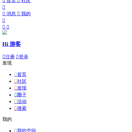

首页

社区


消息

我的



Hi 游客

注册

登录
发现

首页

社区

发现

圈子

活动

搜索
我的

我的空间