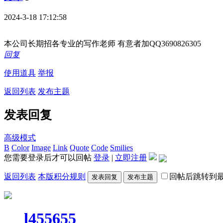
2024-3-18 17:12:58
本公司长期招各专业的写作老师 有意者加QQ3690826305
回复
使用道具
举报
返回列表
发布主题
发表回复
高级模式
B
Color
Image
Link
Quote
Code
Smilies
您需要登录后才可以回帖
登录
|
立即注册
返回列表
本版积分规则
回帖后跳转到
发表回复
发布主题
l455655