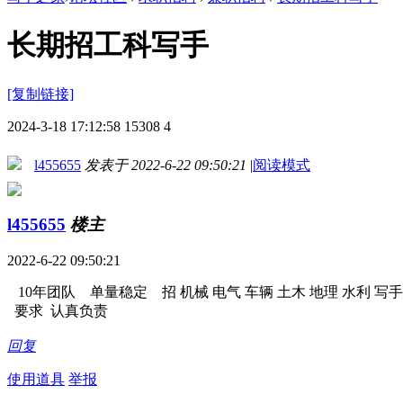
自媒体约稿
出版约稿
征文约稿
自
直播短视频
企业约稿
其他约稿
原
长期招工科写手
[复制链接]
2024-3-18 17:12:58
15308
4
l455655
发表于 2022-6-22 09:50:21
|
阅读模式
l455655
楼主
2022-6-22 09:50:21
10年团队 单量稳定 招 机械 电气 车辆 土木 地理 水利 写手
要求 认真负责
回复
使用道具
举报