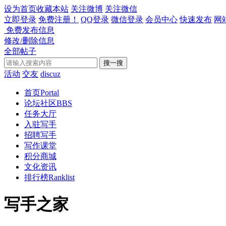
设为首页
收藏本站
关注微博
关注微信
立即登录
免费注册！
QQ登录
微信登录
会员中心
快速发布
网
免费发布信息
修改/删除信息
全部帖子
搜一搜
活动
交友
discuz
首页
Portal
论坛社区
BBS
任务大厅
入驻写手
招聘写手
写作课堂
积分商城
文化资讯
排行榜
Ranklist
写手之家