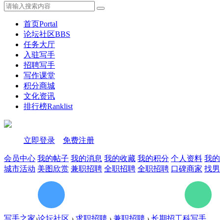
首页
Portal
论坛社区
BBS
任务大厅
入驻写手
招聘写手
写作课堂
积分商城
文化资讯
排行榜
Ranklist
立即登录
免费注册
会员中心
我的帖子
我的消息
我的收藏
我的积分
个人资料
我的
城市活动
美图欣赏
兼职招聘
全职招聘
全职招聘
口碑商家
找男
写手之家
›
论坛社区
›
求职招聘
›
兼职招聘
›
长期招工科写手