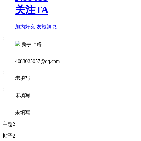
关注TA
加为好友
发短消息
:
新手上路
:
4083025057@qq.com
:
未填写
:
未填写
:
未填写
主题
2
帖子
2