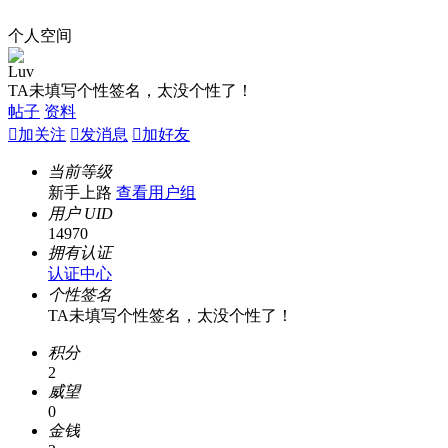
个人空间
Luv
TA未填写个性签名，太没个性了！
帖子
资料

加关注

发消息

加好友
当前等级
新手上路
查看用户组
用户 UID
14970
拥有认证
认证中心
个性签名
TA未填写个性签名，太没个性了！
积分
2
威望
0
金钱