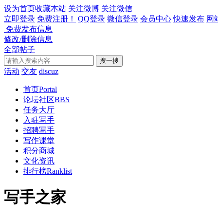
设为首页
收藏本站
关注微博
关注微信
立即登录
免费注册！
QQ登录
微信登录
会员中心
快速发布
网
免费发布信息
修改/删除信息
全部帖子
搜一搜
活动
交友
discuz
首页
Portal
论坛社区
BBS
任务大厅
入驻写手
招聘写手
写作课堂
积分商城
文化资讯
排行榜
Ranklist
写手之家